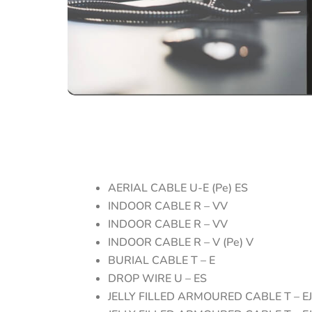
AERIAL CABLE U-E (Pe) ES
INDOOR CABLE R – VV
INDOOR CABLE R – VV
INDOOR CABLE R – V (Pe) V
BURIAL CABLE T – E
DROP WIRE U – ES
JELLY FILLED ARMOURED CABLE T – EJ