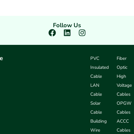
Follow Us
F
L
I
a
i
n
c
n
s
e
k
t
e
PVC
Fiber
b
e
a
Insulated
Optic
o
d
g
o
i
r
Cable
High
k
n
a
LAN
Voltage
m
Cable
Cables
Solar
OPGW
Cable
Cables
Building
ACCC
Wire
Cables