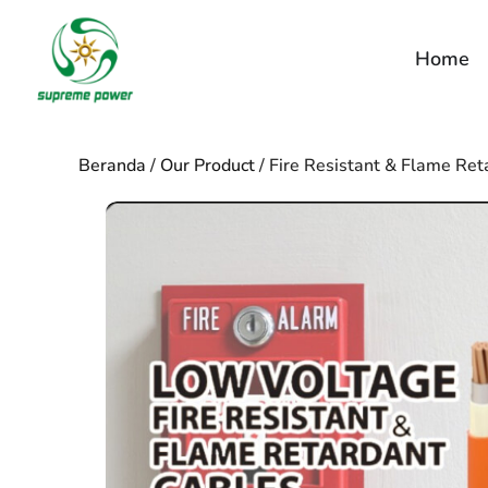
Lewati
ke
Home
konten
Beranda
/
Our Product
/
Fire Resistant & Flame Ret